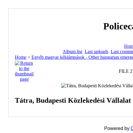
Policec
Hom
Album list
Last uploads
Last comme
Home
>
Egyéb magyar kéklámpások - Other hungarian emerge
FILE 2
Tátra, Budapesti Közlekedési Vállalat 
Powered by
C