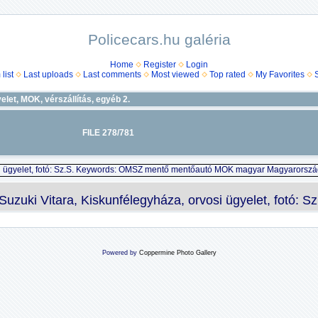
Policecars.hu galéria
Home
Register
Login
list
Last uploads
Last comments
Most viewed
Top rated
My Favorites
elet, MOK, vérszállí­tás, egyéb 2.
FILE 278/781
Suzuki Vitara, Kiskunfélegyháza, orvosi ügyelet, fotó: Sz
Powered by
Coppermine Photo Gallery