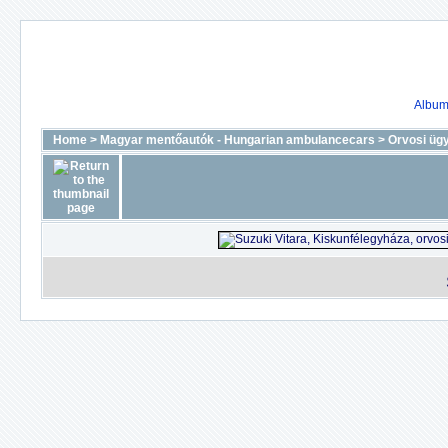
Album 
Home
>
Magyar mentőautók - Hungarian ambulancecars
>
Orvosi ügy