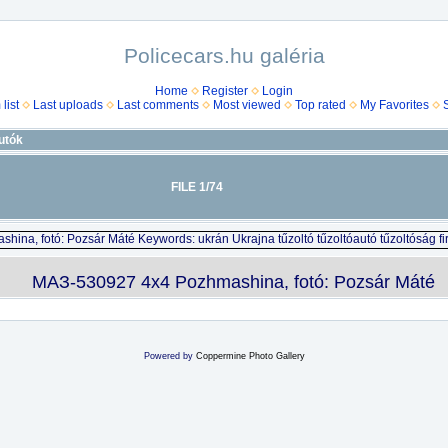
Policecars.hu galéria
Home
Register
Login
list
Last uploads
Last comments
Most viewed
Top rated
My Favorites
utók
FILE 1/74
МАЗ-530927 4х4 Pozhmashina, fotó: Pozsár Máté
Powered by
Coppermine Photo Gallery