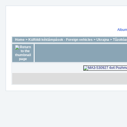
Album 
Home
>
Külföldi kéklámpások - Foreign vehicles
>
Ukrajna
>
Tűzoltóa