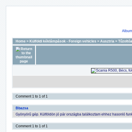
Album 
Home
>
Külföldi kéklámpások - Foreign vehicles
>
Ausztria
>
Tűzoltó
Comment 1 to 1 of 1
Bbazsa
Gyönyörû gép. Külföldön jó pár országba találkoztam ehhez hasonló funkc
Comment 1 to 1 of 1