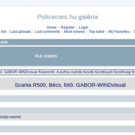
Policecars.hu galéria
Home
Register
Login
list
Last uploads
Last comments
Most viewed
Top rated
My Favorites
autók
FILE 309/629
Scania R500, Bécs, fotó: GABOR-WINDvisual
iójú szerrel.