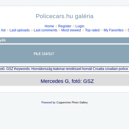
Policecars.hu galéria
Home
Register
Login
list
Last uploads
Last comments
Most viewed
Top rated
My Favorites
yéb
FILE 116/117
Mercedes G, fotó: GSZ
Powered by
Coppermine Photo Gallery