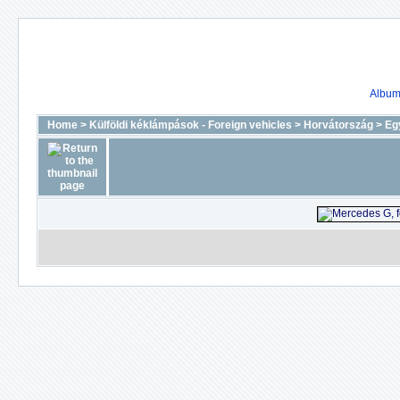
Album 
Home
>
Külföldi kéklámpások - Foreign vehicles
>
Horvátország
>
Eg