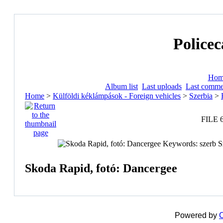
Policec
Hom
Album list
Last uploads
Last comme
Home
>
Külföldi kéklámpások - Foreign vehicles
>
Szerbia
>
FILE 
Skoda Rapid, fotó: Dancergee
Powered by
C