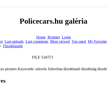
Policecars.hu galéria
Home
Register
Login
st
Last uploads
Last comments
Most viewed
Top rated
My Favorite
>
Tűzoltóautók
FILE 534/571
res