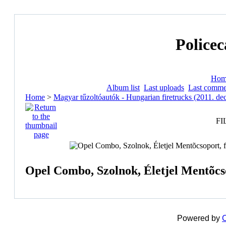
Policec
Hom
Album list
Last uploads
Last comme
Home
>
Magyar tűzoltóautók - Hungarian firetrucks (2011. de
FI
Opel Combo, Szolnok, Életjel Mentõcsop
Powered by
C