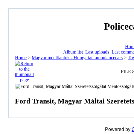
Policec
Hom
Album list
Last uploads
Last comme
Home
>
Magyar mentőautók - Hungarian ambulancecars
>
Tov
FILE 
Ford Transit, Magyar Máltai Szeretets
Powered by
C