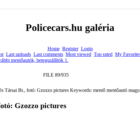
Policecars.hu galéria
Home
Register
Login
st
Last uploads
Last comments
Most viewed
Top rated
My Favorite
ábbi mentőautók, betegszállí­tók 1.
FILE 89/935
fotó: Gzozzo pictures