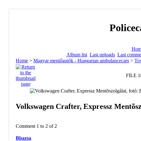
Policec
Hom
Album list
Last uploads
Last comme
Home
>
Magyar mentőautók - Hungarian ambulancecars
>
Tov
FILE 1
Volkswagen Crafter, Expressz Mentõszo
Comment 1 to 2 of 2
Bbazsa