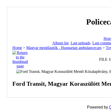
Policec
Hom
Album list
Last uploads
Last comme
Home
>
Magyar mentőautók - Hungarian ambulancecars
>
Tov
FILE 1
Ford Transit, Magyar Koraszülött Men
Powered by
C