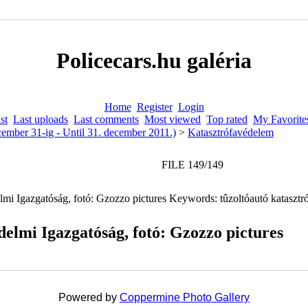
Policecars.hu galéria
Home
Register
Login
st
Last uploads
Last comments
Most viewed
Top rated
My Favorite
cember 31-ig - Until 31. december 2011.)
>
Katasztrófavédelem
FILE 149/149
elmi Igazgatóság, fotó: Gzozzo pictures
Powered by
Coppermine Photo Gallery