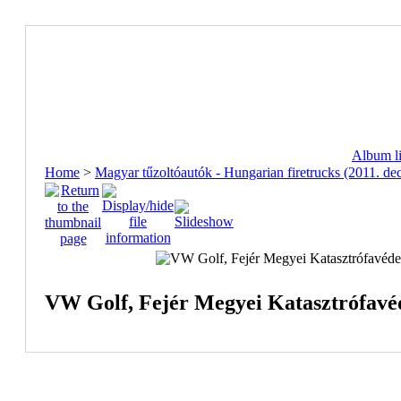
Album li
Home
>
Magyar tűzoltóautók - Hungarian firetrucks (2011. de
VW Golf, Fejér Megyei Katasztrófavéd