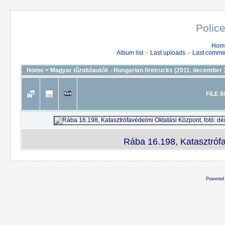
Police
Hom
Album list
Last uploads
Last comme
Home
>
Magyar tűzoltóautók - Hungarian firetrucks (2011. december 3
FILE 8
Rába 16.198, Katasztrófa
Powered