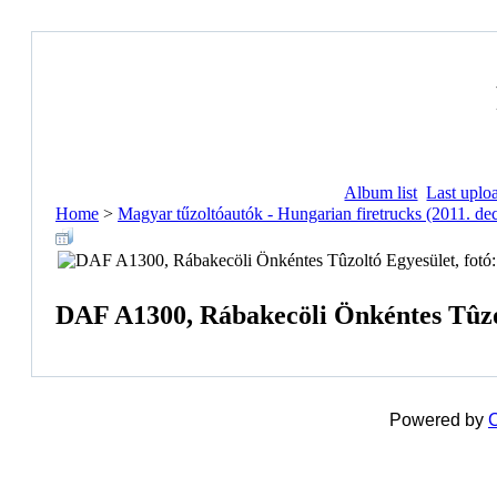
Album list
Last uplo
Home
>
Magyar tűzoltóautók - Hungarian firetrucks (2011. de
DAF A1300, Rábakecöli Önkéntes Tûzolt
Powered by
C