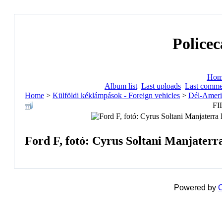
Policec
Hom
Album list
Last uploads
Last comme
Home
>
Külföldi kéklámpások - Foreign vehicles
>
Dél-Ameri
FI
Ford F, fotó: Cyrus Soltani Manjaterr
Powered by
C